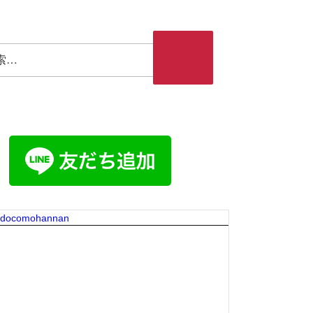
検索
 docomohannan