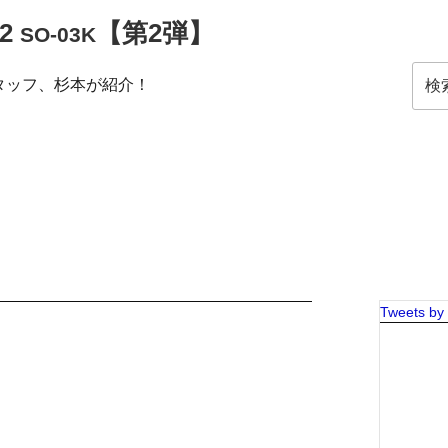
Z2
【第2弾】
SO-03K
検
のスタッフ、杉本が紹介！
索:
Tweets by