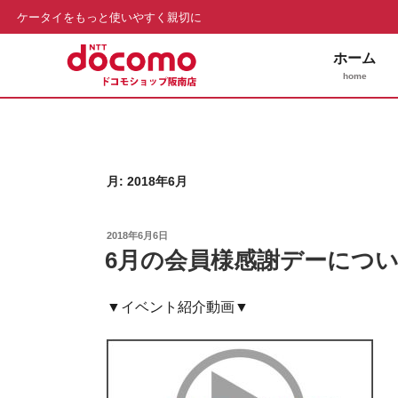
ケータイをもっと使いやすく親切に
ホーム
home
コ
ン
テ
ン
月:
2018年6月
ツ
へ
ス
投
2018年6月6日
稿
キ
6月の会員様感謝デーにつ
日:
ッ
プ
▼イベント紹介動画▼