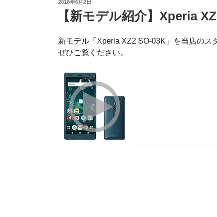
投
2018年6月2日
稿
【新モデル紹介】Xperia X
日:
新モデル「Xperia XZ2 SO-03K」を当店
ぜひご覧ください。