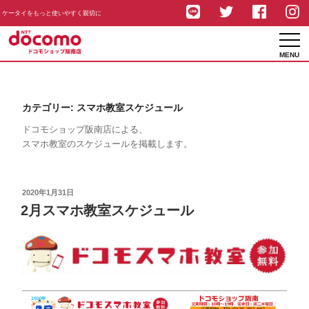
ケータイをもっと使いやすく親切に
MENU
コ
ン
カテゴリー:
スマホ教室スケジュール
テ
ドコモショップ阪南店による、
ン
スマホ教室のスケジュールを掲載します。
ツ
へ
ス
投
2020年1月31日
稿
キ
2月スマホ教室スケジュール
日:
ッ
プ