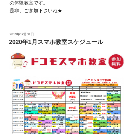
の体験教室です。
是非、ご参加下さいね★
投
2019年12月31日
稿
2020年1月スマホ教室スケジュール
日: