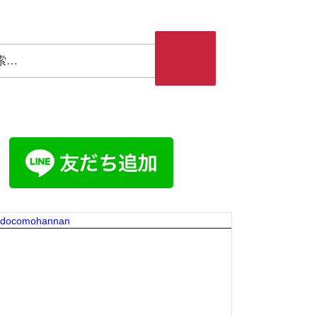
検索
 docomohannan