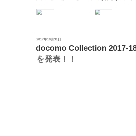
投
2017年10月31日
稿
docomo Collection 20
日:
を発表！！