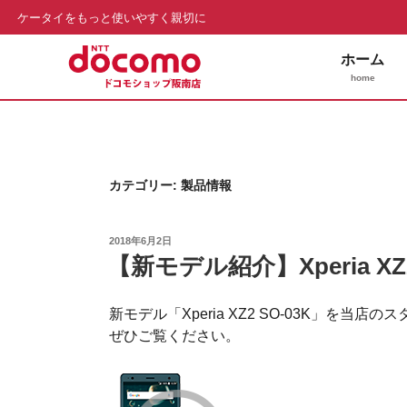
ケータイをもっと使いやすく親切に
ホーム
home
コ
ン
テ
ン
カテゴリー:
製品情報
ツ
へ
ス
投
2018年6月2日
稿
キ
【新モデル紹介】Xperia X
日:
ッ
プ
新モデル「Xperia XZ2 SO-03K」を当店
ぜひご覧ください。