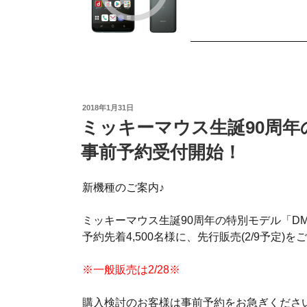
投
2018年1月31日
稿
ミッキーマウス生誕90周年の
日:
事前予約受付開始！
新機種のご案内♪
ミッキーマウス生誕90周年の特別モデル「DM
予約先着4,500名様に、先行販売(2/9予定)をご
※一般販売は2/28※
購入検討のお客様は事前予約をお急ぎくださ