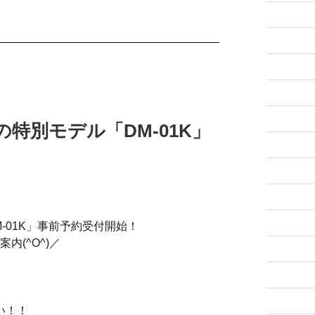
特別モデル「DM-01K」
-01K」事前予約受付開始！
案内(^O^)／
い！！